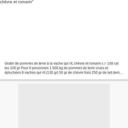
Gratin de pommes de terre à la vache qui rit, chèvre et romarin 👉 108 cal
les 100 gr Pour 6 personnes 1.500 kg de pommes de terre crues et
épluchées 8 vaches qui rit (130 gr) 50 gr de chèvre frais 250 gr de lait demi-
écrémé 150 gr de crème liquide entière...