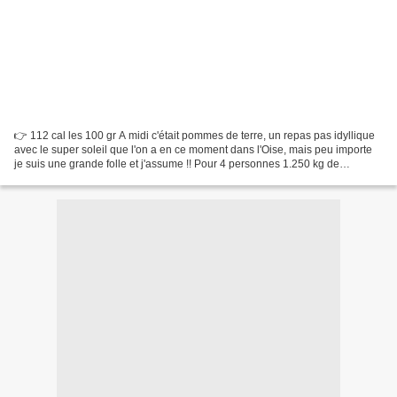
👉 112 cal les 100 gr A midi c'était pommes de terre, un repas pas idyllique
avec le super soleil que l'on a en ce moment dans l'Oise, mais peu importe
je suis une grande folle et j'assume !! Pour 4 personnes 1.250 kg de
pommes de terre crues et épluchées...