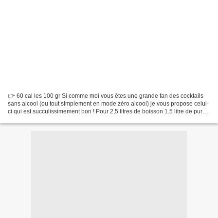
👉 60 cal les 100 gr Si comme moi vous êtes une grande fan des cocktails
sans alcool (ou tout simplement en mode zéro alcool) je vous propose celui-
ci qui est succulissimement bon ! Pour 2,5 litres de boisson 1.5 litre de pure
jus d'orange 1 litre de jus...