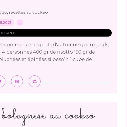
,
sotto
recettes au cookeo
.11.2021
…
on recommence les plats d'automne gourmands,
r 4 personnes 400 gr de risotto 150 gr de
épluchées et épinées si besoin 1 cube de
 bolognese au cookeo