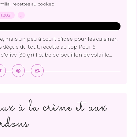
,
milial
recettes au cookeo
.11.2021
…
re, mais un peu à court d'idée pour les cuisiner,
s déçue du tout, recette au top Pour 6
olive (30 gr) 1 cube de bouillon de volaille...
ux à la crème et aux
ardons