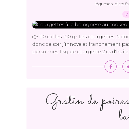
,
légumes
plats fa
17
👉 110 cal les 100 gr Les courgettes j'ado
donc ce soir j’innove et franchement pa
personnes 1 kg de courgette 2 cs d'huile d'
Gratin de poirea
l