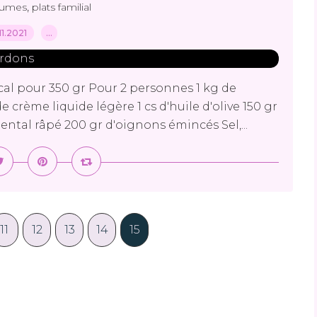
,
gumes
plats familial
.11.2021
…
 cal pour 350 gr Pour 2 personnes 1 kg de
 crème liquide légère 1 cs d'huile d'olive 150 gr
tal râpé 200 gr d'oignons émincés Sel,...
11
12
13
14
15