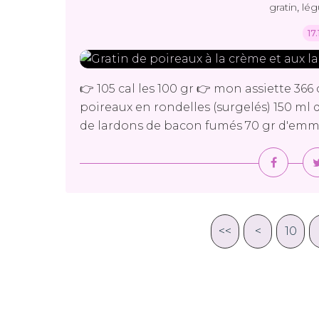
,
gratin
lé
17
👉 105 cal les 100 gr 👉 mon assiette 366
poireaux en rondelles (surgelés) 150 ml de
de lardons de bacon fumés 70 gr d'emmen
<<
<
10