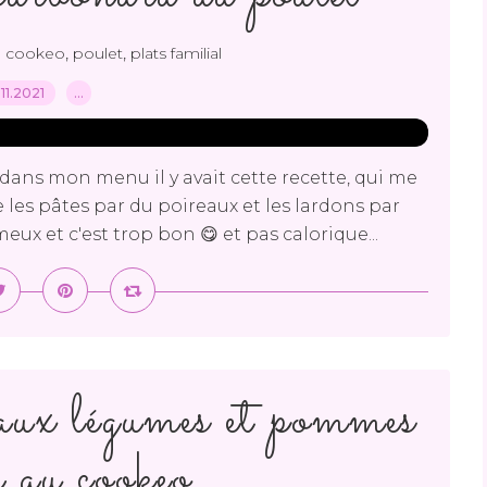
,
,
u cookeo
poulet
plats familial
.11.2021
…
 dans mon menu il y avait cette recette, qui me
e les pâtes par du poireaux et les lardons par
eux et c'est trop bon 😋 et pas calorique...
aux légumes et pommes
e au cookeo