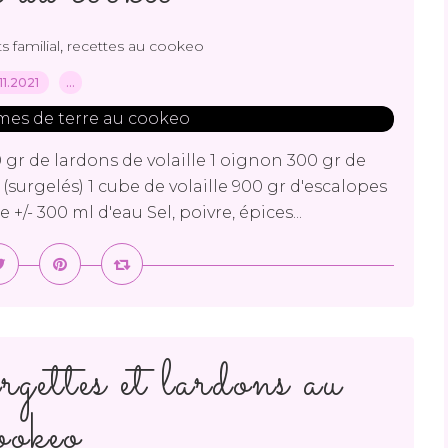
,
s familial
recettes au cookeo
.11.2021
…
 gr de lardons de volaille 1 oignon 300 gr de
 (surgelés) 1 cube de volaille 900 gr d'escalopes
/- 300 ml d'eau Sel, poivre, épices...
gettes et lardons au
ookeo