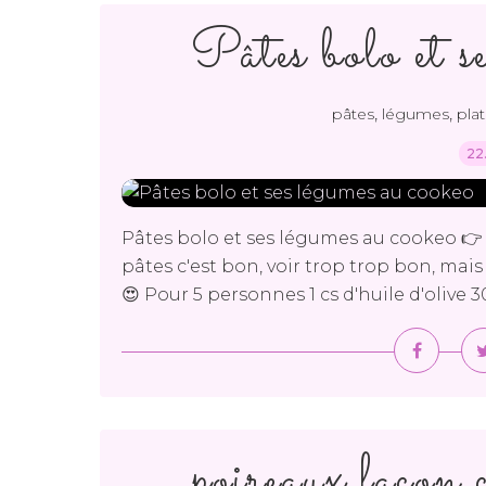
Pâtes bolo et s
,
,
pâtes
légumes
plat
22
Pâtes bolo et ses légumes au cookeo 👉 96 
pâtes c'est bon, voir trop trop bon, mai
😍 Pour 5 personnes 1 cs d'huile d'olive 
poireaux façon 