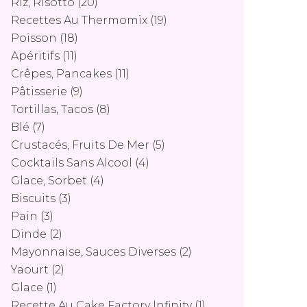
Riz, Risotto
(20)
Recettes Au Thermomix
(19)
Poisson
(18)
Apéritifs
(11)
Crêpes, Pancakes
(11)
Pâtisserie
(9)
Tortillas, Tacos
(8)
Blé
(7)
Crustacés, Fruits De Mer
(5)
Cocktails Sans Alcool
(4)
Glace, Sorbet
(4)
Biscuits
(3)
Pain
(3)
Dinde
(2)
Mayonnaise, Sauces Diverses
(2)
Yaourt
(2)
Glace
(1)
Recette Au Cake Factory Infinity
(1)