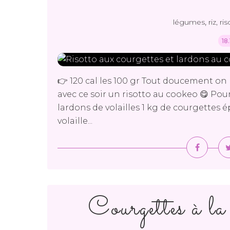
,
légumes
riz, ri
18
👉 120 cal les 100 gr Tout doucement 
avec ce soir un risotto au cookeo 😋 Pou
lardons de volailles 1 kg de courgettes 
volaille...
Courgettes à la