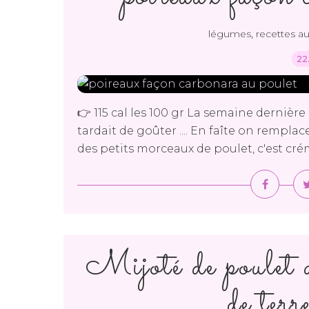
,
légumes
recettes a
22
👉 115 cal les 100 gr La semaine dernière
tardait de goûter .... En faîte on remplac
des petits morceaux de poulet, c'est crém
Mijoté de poulet 
de terr