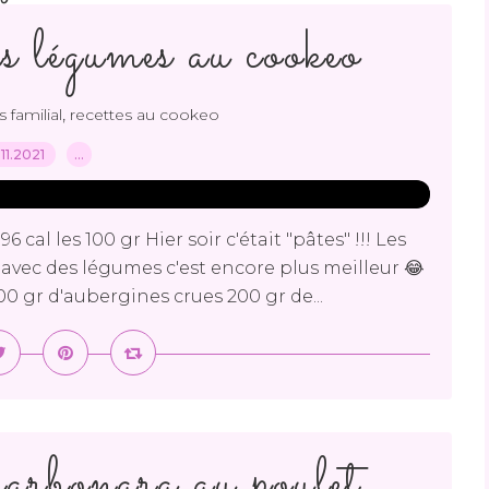
es légumes au cookeo
,
s familial
recettes au cookeo
.11.2021
…
cal les 100 gr Hier soir c'était "pâtes" !!! Les
s avec des légumes c'est encore plus meilleur 😂
300 gr d'aubergines crues 200 gr de...
carbonara au poulet