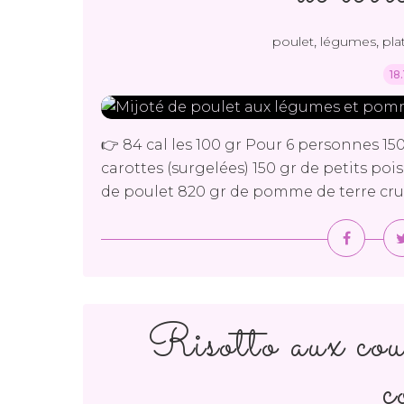
,
,
poulet
légumes
plat
18
👉 84 cal les 100 gr Pour 6 personnes 150
carottes (surgelées) 150 gr de petits pois
de poulet 820 gr de pomme de terre crue +
Risotto aux cour
c