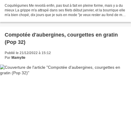
Coquilégumes Me revoilà enfin, pas tout à fait en pleine forme, mais y a du
mieux La grippe m'a attrapé dans ses filets début janvier, et la bourrique elle
m'a bien chopé, dix jours que je suis en mode "je veux rester au fond de mon
lit et me plaindre...
Compotée d'aubergines, courgettes en gratin
(Pop 32)
Publié le 21/12/2022 à 15:12
Par
Mamylie