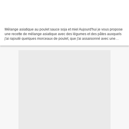
Mélange asiatique au poulet sauce soja et miel Aujourd'hui je vous propose
une recette de mélange asiatique avec des légumes et des pâtes auxquels
j'ai rajouté quelques morceaux de poulet, que j'ai assaisonné avec une
sauce soja salée et un peu de miel...