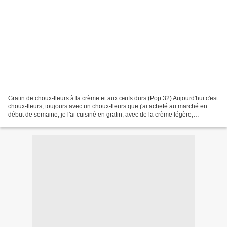
Gratin de choux-fleurs à la crème et aux œufs durs (Pop 32) Aujourd'hui c'est
choux-fleurs, toujours avec un choux-fleurs que j'ai acheté au marché en
début de semaine, je l'ai cuisiné en gratin, avec de la crème légère,
quelques œufs durs et bien entendu...