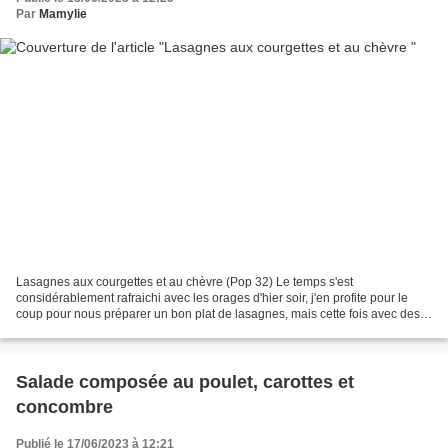
Par
Mamylie
Lasagnes aux courgettes et au chèvre (Pop 32) Le temps s'est
considérablement rafraichi avec les orages d'hier soir, j'en profite pour le
coup pour nous préparer un bon plat de lasagnes, mais cette fois avec des
courgettes, et du chèvre On s'est vraiment...
Salade composée au poulet, carottes et
concombre
Publié le 17/06/2023 à 12:21