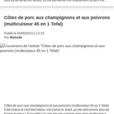
faire ça de temps en temps, ça me permet de voir exactement ce qu'il me
reste, et surtout on se rend...
Côtes de porc aux champignons et aux poivrons
(multicuiseur 45 en 1 Tefal)
Publié le 04/06/2023 à 12:33
Par
Mamylie
Côtes de porc aux champignons et aux poivrons (multicuiseur 45 en 1 Tefal)
Il fait chaud et c'est tant mieux, moi j'aime le soleil, ça me met encore plus de
bonne humeur ! Aujourd'hui je vais encore cuisiner avec mon multicuiseur,