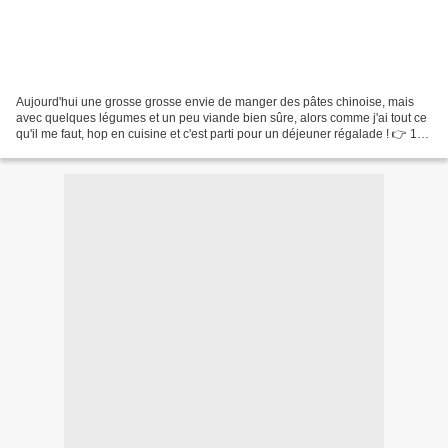
Aujourd'hui une grosse grosse envie de manger des pâtes chinoise, mais
avec quelques légumes et un peu viande bien sûre, alors comme j'ai tout ce
qu'il me faut, hop en cuisine et c'est parti pour un déjeuner régalade ! 👉 172
cal les 100 gr 👉 mon assiette...