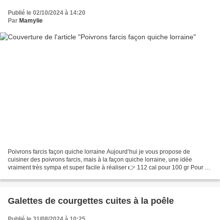
Publié le 02/10/2024 à 14:20
Par
Mamylie
Poivrons farcis façon quiche lorraine Aujourd’hui je vous propose de
cuisiner des poivrons farcis, mais à la façon quiche lorraine, une idée
vraiment très sympa et super facile à réaliser 👉 112 cal pour 100 gr Pour 2
à 4 personnes 450 gr de poivrons...
Galettes de courgettes cuites à la poêle
Publié le 31/08/2024 à 10:25