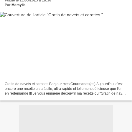
Publié le 21/03/2025 à 18:30
Par
Mamylie
Gratin de navets et carottes Bonjour mes Gourmands(es) Aujourd'hui c'est
encore une recette ultra facile, ultra rapide et tellement délicieuse que l'on
en redemande !!! Je vous emmène découvrir ma recette du "Gratin de navets
et carottes" c'est crémeux,...