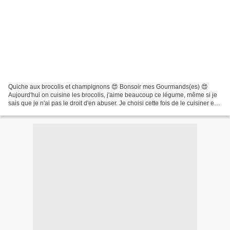
Quiche aux brocolis et champignons 😍 Bonsoir mes Gourmands(es) 😍
Aujourd'hui on cuisine les brocolis, j'aime beaucoup ce légume, même si je
sais que je n'ai pas le droit d'en abuser. Je choisi cette fois de le cuisiner en
quiche, en y ajoutant quelques...