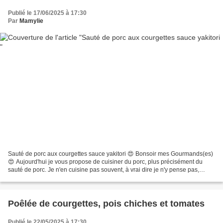
Publié le 17/06/2025 à 17:30
Par
Mamylie
Sauté de porc aux courgettes sauce yakitori 😍 Bonsoir mes Gourmands(es)
😍 Aujourd'hui je vous propose de cuisiner du porc, plus précisément du
sauté de porc. Je n'en cuisine pas souvent, à vrai dire je n'y pense pas,
pourtant on peut avec cette viande...
Poêlée de courgettes, pois chiches et tomates
Publié le 22/05/2025 à 17:30