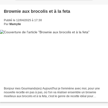
Brownie aux brocolis et à la feta
Publié le 12/04/2025 à 17:30
Par
Mamylie
Bonjour mes Gourmands(es) Aujourd'hui je t'emmène avec moi, pour une
nouvelle recette en pas à pas, où l'on va réaliser ensemble un brownie
moelleux aux brocolis et à la feta, c'est le genre de recette idéal pour
accompagner un barbecue ou un pique nique...