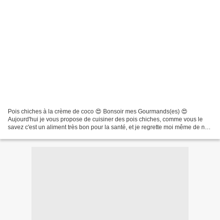
Pois chiches à la crème de coco 😍 Bonsoir mes Gourmands(es) 😍
Aujourd'hui je vous propose de cuisiner des pois chiches, comme vous le
savez c'est un aliment très bon pour la santé, et je regrette moi même de ne
pas le cuisiner assez souvent Alors aujourd'hui...