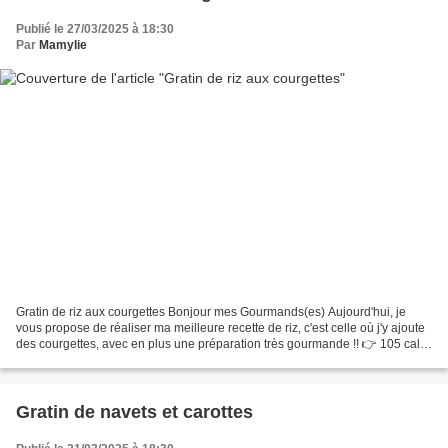
Publié le 27/03/2025 à 18:30
Par
Mamylie
Gratin de riz aux courgettes Bonjour mes Gourmands(es) Aujourd'hui, je
vous propose de réaliser ma meilleure recette de riz, c'est celle où j'y ajoute
des courgettes, avec en plus une préparation très gourmande !! 👉 105 cal
les 100 gr Pour 4 personnes...
Gratin de navets et carottes