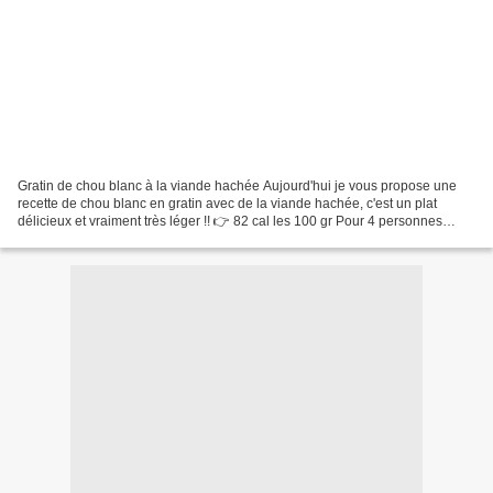
Gratin de chou blanc à la viande hachée Aujourd'hui je vous propose une
recette de chou blanc en gratin avec de la viande hachée, c'est un plat
délicieux et vraiment très léger !! 👉 82 cal les 100 gr Pour 4 personnes
1.300 kg de chou blanc coupé finement...