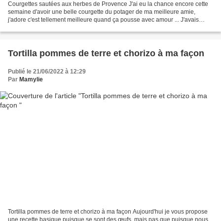
Courgettes sautées aux herbes de Provence J'ai eu la chance encore cette
semaine d'avoir une belle courgette du potager de ma meilleure amie,
j'adore c'est tellement meilleure quand ça pousse avec amour ... J'avais
envie cette fois de la cuisiner simplement,...
Tortilla pommes de terre et chorizo à ma façon
Publié le 21/06/2022 à 12:29
Par
Mamylie
Tortilla pommes de terre et chorizo à ma façon Aujourd'hui je vous propose
une recette basique puisque se sont des œufs, mais pas que puisque nous