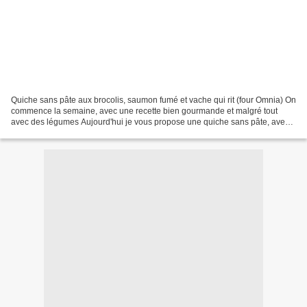
Quiche sans pâte aux brocolis, saumon fumé et vache qui rit (four Omnia) On
commence la semaine, avec une recette bien gourmande et malgré tout
avec des légumes Aujourd'hui je vous propose une quiche sans pâte, avec
des brocolis, si vous n'aimez pas...